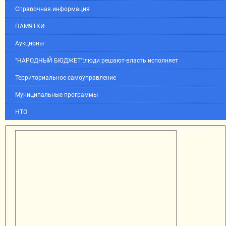
Справочная информация
ПАМЯТКИ
Аукционы
"НАРОДНЫЙ БЮДЖЕТ":люди решают-власть исполняет
Территориальное самоуправление
Муниципальные программы
НТО