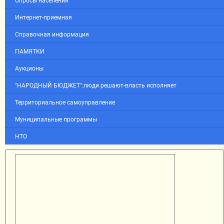
Опросы населения
Интернет-приемная
Справочная информация
ПАМЯТКИ
Аукционы
"НАРОДНЫЙ БЮДЖЕТ":люди решают-власть исполняет
Территориальное самоуправление
Муниципальные программы
НТО