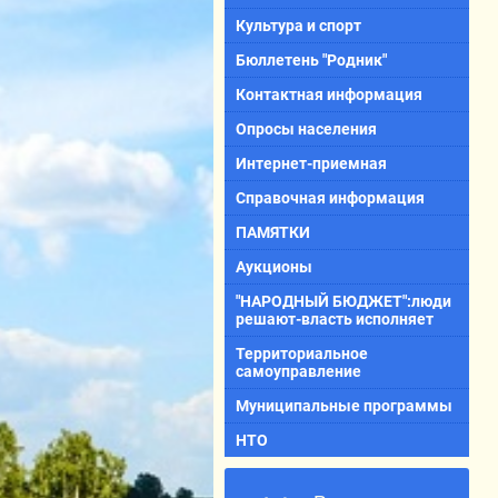
Культура и спорт
Бюллетень "Родник"
Контактная информация
Опросы населения
Интернет-приемная
Справочная информация
ПАМЯТКИ
Аукционы
"НАРОДНЫЙ БЮДЖЕТ":люди
решают-власть исполняет
Территориальное
самоуправление
Муниципальные программы
НТО