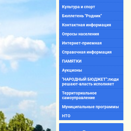
Культура и спорт
Бюллетень "Родник"
Контактная информация
Опросы населения
Интернет-приемная
Справочная информация
ПАМЯТКИ
Аукционы
"НАРОДНЫЙ БЮДЖЕТ":люди
решают-власть исполняет
Территориальное
самоуправление
Муниципальные программы
НТО