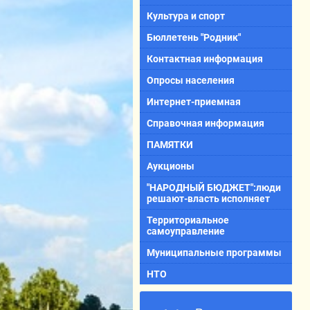
Культура и спорт
Бюллетень "Родник"
Контактная информация
Опросы населения
Интернет-приемная
Справочная информация
ПАМЯТКИ
Аукционы
"НАРОДНЫЙ БЮДЖЕТ":люди
решают-власть исполняет
Территориальное
самоуправление
Муниципальные программы
НТО