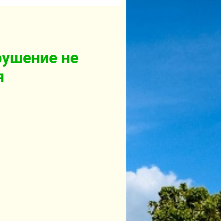
рушение не
я