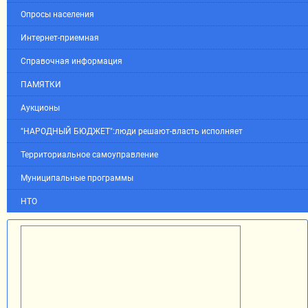
Опросы населения
Интернет-приемная
Справочная информация
ПАМЯТКИ
Аукционы
"НАРОДНЫЙ БЮДЖЕТ":люди решают-власть исполняет
Территориальное самоуправление
Муниципальные программы
НТО