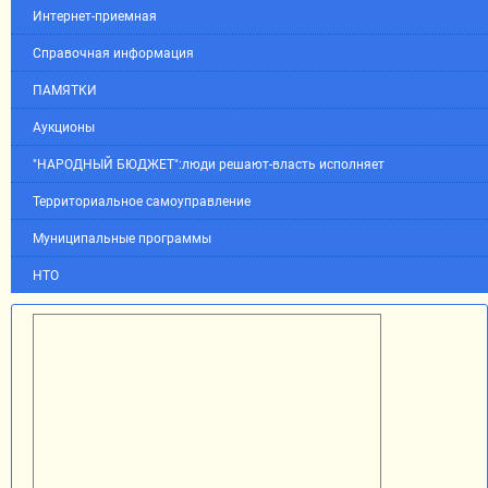
Интернет-приемная
Справочная информация
ПАМЯТКИ
Аукционы
"НАРОДНЫЙ БЮДЖЕТ":люди решают-власть исполняет
Территориальное самоуправление
Муниципальные программы
НТО