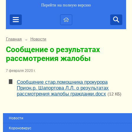
Перейти на полную версию
Главная
Новости
→
Сообщение о результатах
рассмотрения жалобы
7 февраля 2020 г.
Сообщение стар.помошника прокурора
Прион.р. Шапортова Л.Л. о результатах
рассмотрения жалобы гражданки.docx
(12 КБ)
Новости
Короновирус