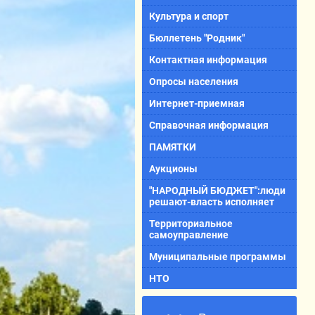
Культура и спорт
Бюллетень "Родник"
Контактная информация
Опросы населения
Интернет-приемная
Справочная информация
ПАМЯТКИ
Аукционы
"НАРОДНЫЙ БЮДЖЕТ":люди
решают-власть исполняет
Территориальное
самоуправление
Муниципальные программы
НТО