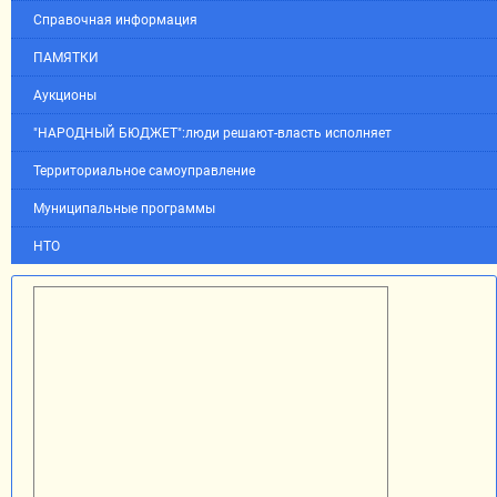
Справочная информация
ПАМЯТКИ
Аукционы
"НАРОДНЫЙ БЮДЖЕТ":люди решают-власть исполняет
Территориальное самоуправление
Муниципальные программы
НТО