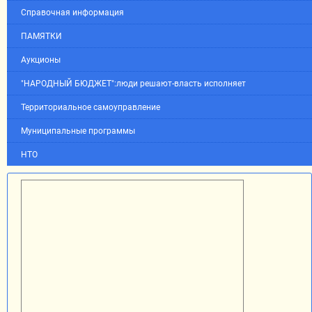
Справочная информация
ПАМЯТКИ
Аукционы
"НАРОДНЫЙ БЮДЖЕТ":люди решают-власть исполняет
Территориальное самоуправление
Муниципальные программы
НТО