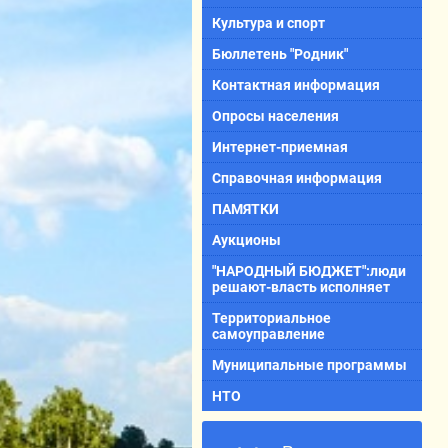
Культура и спорт
Бюллетень "Родник"
Контактная информация
Опросы населения
Интернет-приемная
Справочная информация
ПАМЯТКИ
Аукционы
"НАРОДНЫЙ БЮДЖЕТ":люди
решают-власть исполняет
Территориальное
самоуправление
Муниципальные программы
НТО