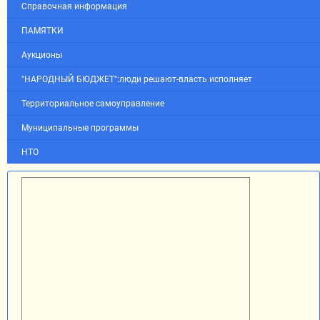
Справочная информация
ПАМЯТКИ
Аукционы
"НАРОДНЫЙ БЮДЖЕТ":люди решают-власть исполняет
Территориальное самоуправление
Муниципальные программы
НТО