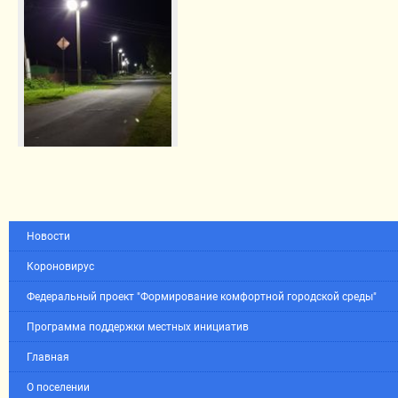
Новости
Короновирус
Федеральный проект "Формирование комфортной городской среды"
Программа поддержки местных инициатив
Главная
О поселении