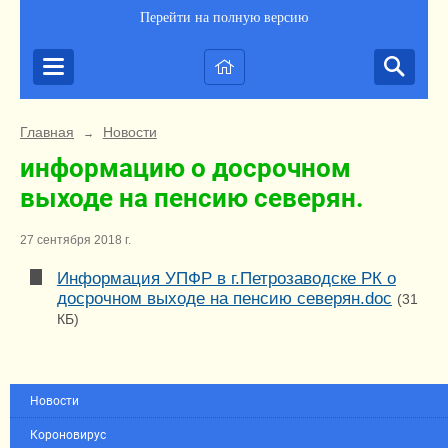
Перейти на полную версию
Главная
Новости
→
информацию о досрочном
выходе на пенсию северян.
27 сентября 2018 г.
Информация УПФР в г.Петрозаводске РК о
досрочном выходе на пенсию северян.doc
(31
КБ)
Новости
Короновирус