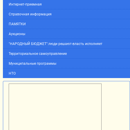
Интернет-приемная
Справочная информация
ПАМЯТКИ
Аукционы
"НАРОДНЫЙ БЮДЖЕТ":люди решают-власть исполняет
Территориальное самоуправление
Муниципальные программы
НТО