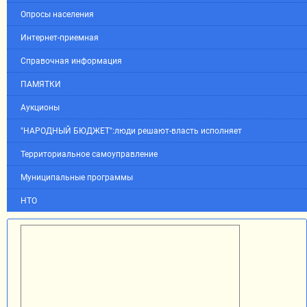
Опросы населения
Интернет-приемная
Справочная информация
ПАМЯТКИ
Аукционы
"НАРОДНЫЙ БЮДЖЕТ":люди решают-власть исполняет
Территориальное самоуправление
Муниципальные программы
НТО