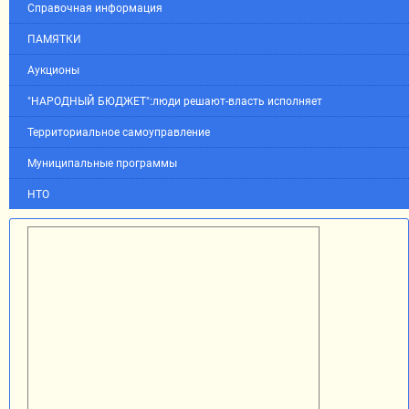
Справочная информация
ПАМЯТКИ
Аукционы
"НАРОДНЫЙ БЮДЖЕТ":люди решают-власть исполняет
Территориальное самоуправление
Муниципальные программы
НТО