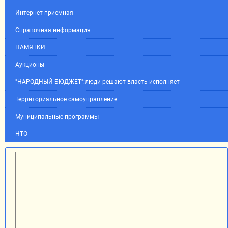
Интернет-приемная
Справочная информация
ПАМЯТКИ
Аукционы
"НАРОДНЫЙ БЮДЖЕТ":люди решают-власть исполняет
Территориальное самоуправление
Муниципальные программы
НТО