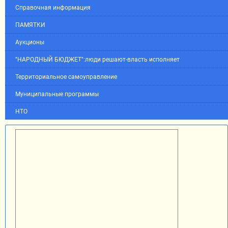
Справочная информация
ПАМЯТКИ
Аукционы
"НАРОДНЫЙ БЮДЖЕТ":люди решают-власть исполняет
Территориальное самоуправление
Муниципальные программы
НТО