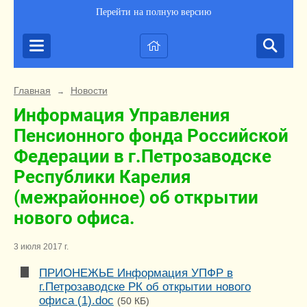
Перейти на полную версию
Главная
Новости
→
Информация Управления
Пенсионного фонда Российской
Федерации в г.Петрозаводске
Республики Карелия
(межрайонное) об открытии
нового офиса.
3 июля 2017 г.
ПРИОНЕЖЬЕ Информация УПФР в
г.Петрозаводске РК об открытии нового
офиса (1).doc
(50 КБ)