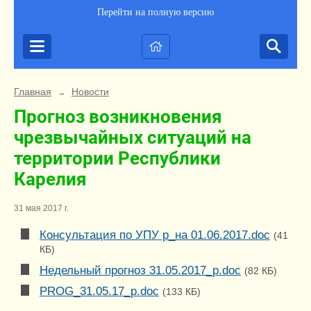
Перейти на полную версию
Главная
Новости
→
Прогноз возникновения
чрезвычайных ситуаций на
территории Республики
Карелия
31 мая 2017 г.
Консультация по УПУ р_на 01.06.2017.doc
(41
КБ)
Недельный прогноз 31.05.2017_р.doc
(82 КБ)
PROG_31.05.17_р.doc
(133 КБ)