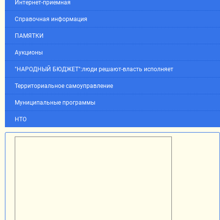
Интернет-приемная
Справочная информация
ПАМЯТКИ
Аукционы
"НАРОДНЫЙ БЮДЖЕТ":люди решают-власть исполняет
Территориальное самоуправление
Муниципальные программы
НТО