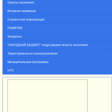
Опросы населения
Интернет-приемная
Справочная информация
ПАМЯТКИ
Аукционы
"НАРОДНЫЙ БЮДЖЕТ":люди решают-власть исполняет
Территориальное самоуправление
Муниципальные программы
НТО