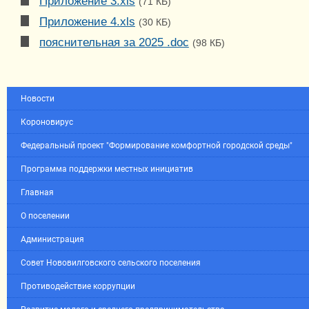
Приложение 3.xls
(71 КБ)
Приложение 4.xls
(30 КБ)
пояснительная за 2025 .doc
(98 КБ)
Новости
Короновирус
Федеральный проект "Формирование комфортной городской среды"
Программа поддержки местных инициатив
Главная
О поселении
Администрация
Совет Нововилговского сельского поселения
Противодействие коррупции