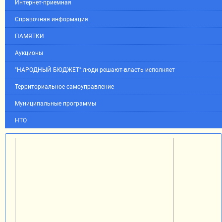
Интернет-приемная
Справочная информация
ПАМЯТКИ
Аукционы
"НАРОДНЫЙ БЮДЖЕТ":люди решают-власть исполняет
Территориальное самоуправление
Муниципальные программы
НТО