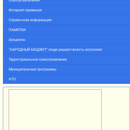
Опросы населения
Интернет-приемная
Справочная информация
ПАМЯТКИ
Аукционы
"НАРОДНЫЙ БЮДЖЕТ":люди решают-власть исполняет
Территориальное самоуправление
Муниципальные программы
НТО