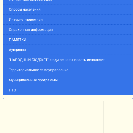
Опросы населения
Интернет-приемная
Справочная информация
ПАМЯТКИ
Аукционы
"НАРОДНЫЙ БЮДЖЕТ":люди решают-власть исполняет
Территориальное самоуправление
Муниципальные программы
НТО