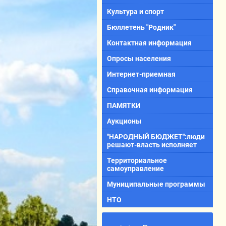
Культура и спорт
Бюллетень "Родник"
Контактная информация
Опросы населения
Интернет-приемная
Справочная информация
ПАМЯТКИ
Аукционы
"НАРОДНЫЙ БЮДЖЕТ":люди
решают-власть исполняет
Территориальное
самоуправление
Муниципальные программы
НТО