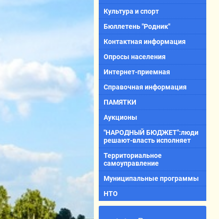
Культура и спорт
Бюллетень "Родник"
Контактная информация
Опросы населения
Интернет-приемная
Справочная информация
ПАМЯТКИ
Аукционы
"НАРОДНЫЙ БЮДЖЕТ":люди
решают-власть исполняет
Территориальное
самоуправление
Муниципальные программы
НТО