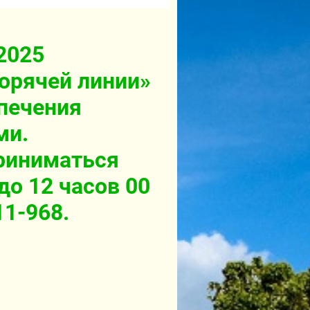
2025
горячей линии»
спечения
ми.
риниматься
 до 12 часов 00
11-968.