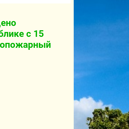
щено
блике с 15
вопожарный