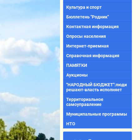
Культура и спорт
Бюллетень "Родник"
Контактная информация
Опросы населения
Интернет-приемная
Справочная информация
ПАМЯТКИ
Аукционы
"НАРОДНЫЙ БЮДЖЕТ":люди
решают-власть исполняет
Территориальное
самоуправление
Муниципальные программы
НТО