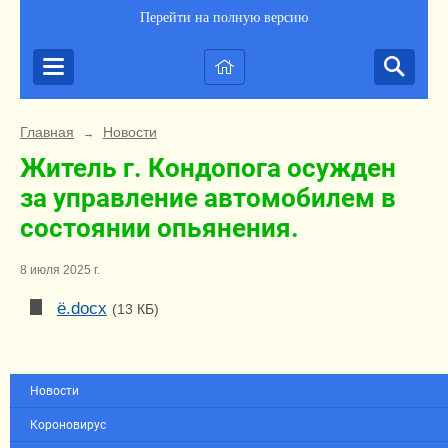
Перейти на полную версию
Главная
Новости
→
Житель г. Кондопога осужден
за управление автомобилем в
состоянии опьянения.
8 июля 2025 г.
ё.docx
(13 КБ)
Новости
Короновирус