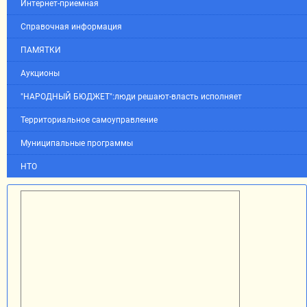
Интернет-приемная
Справочная информация
ПАМЯТКИ
Аукционы
"НАРОДНЫЙ БЮДЖЕТ":люди решают-власть исполняет
Территориальное самоуправление
Муниципальные программы
НТО