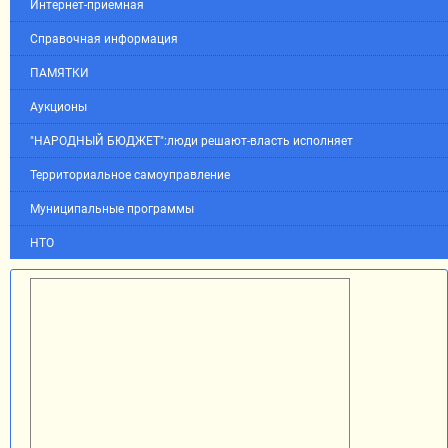
Интернет-приемная
Справочная информация
ПАМЯТКИ
Аукционы
"НАРОДНЫЙ БЮДЖЕТ":люди решают-власть исполняет
Территориальное самоуправление
Муниципальные программы
НТО