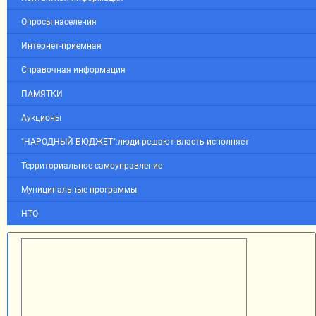
Опросы населения
Интернет-приемная
Справочная информация
ПАМЯТКИ
Аукционы
"НАРОДНЫЙ БЮДЖЕТ":люди решают-власть исполняет
Территориальное самоуправление
Муниципальные программы
НТО