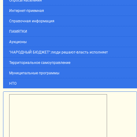
Опросы населения
Интернет-приемная
Справочная информация
ПАМЯТКИ
Аукционы
"НАРОДНЫЙ БЮДЖЕТ":люди решают-власть исполняет
Территориальное самоуправление
Муниципальные программы
НТО