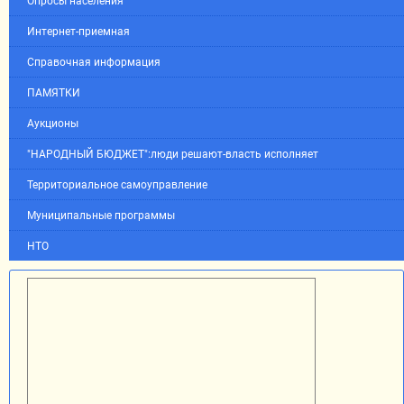
Опросы населения
Интернет-приемная
Справочная информация
ПАМЯТКИ
Аукционы
"НАРОДНЫЙ БЮДЖЕТ":люди решают-власть исполняет
Территориальное самоуправление
Муниципальные программы
НТО