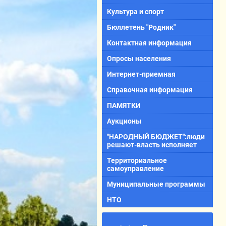
Культура и спорт
Бюллетень "Родник"
Контактная информация
Опросы населения
Интернет-приемная
Справочная информация
ПАМЯТКИ
Аукционы
"НАРОДНЫЙ БЮДЖЕТ":люди
решают-власть исполняет
Территориальное
самоуправление
Муниципальные программы
НТО