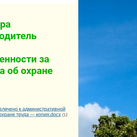
ора
одитель
енности за
а об охране
влечено к административной
охране труда — копия.docx
(12