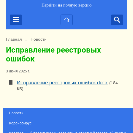
Перейти на полную версию
Главная
Новости
→
Исправление реестровых
ошибок
3 июня 2025 г.
Исправление реестровых ошибок.docx
(184
КБ)
Новости
Короновирус