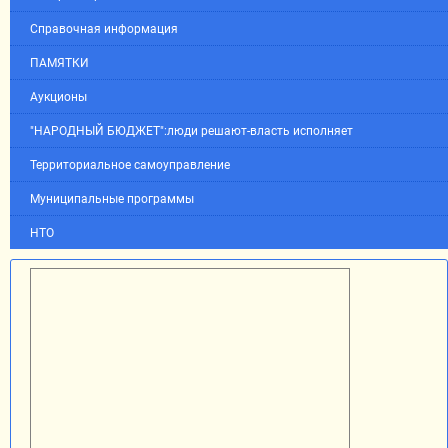
Справочная информация
ПАМЯТКИ
Аукционы
"НАРОДНЫЙ БЮДЖЕТ":люди решают-власть исполняет
Территориальное самоуправление
Муниципальные программы
НТО