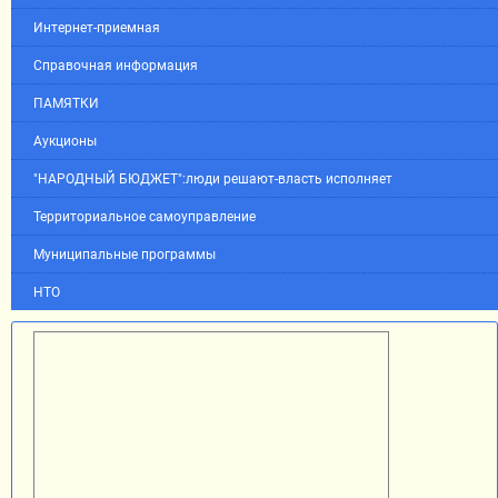
Интернет-приемная
Справочная информация
ПАМЯТКИ
Аукционы
"НАРОДНЫЙ БЮДЖЕТ":люди решают-власть исполняет
Территориальное самоуправление
Муниципальные программы
НТО