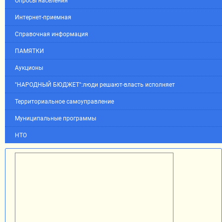
Опросы населения
Интернет-приемная
Справочная информация
ПАМЯТКИ
Аукционы
"НАРОДНЫЙ БЮДЖЕТ":люди решают-власть исполняет
Территориальное самоуправление
Муниципальные программы
НТО