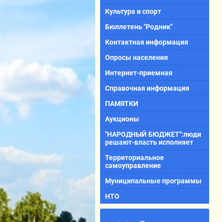
Культура и спорт
Бюллетень "Родник"
Контактная информация
Опросы населения
Интернет-приемная
Справочная информация
ПАМЯТКИ
Аукционы
"НАРОДНЫЙ БЮДЖЕТ":люди
решают-власть исполняет
Территориальное
самоуправление
Муниципальные программы
НТО