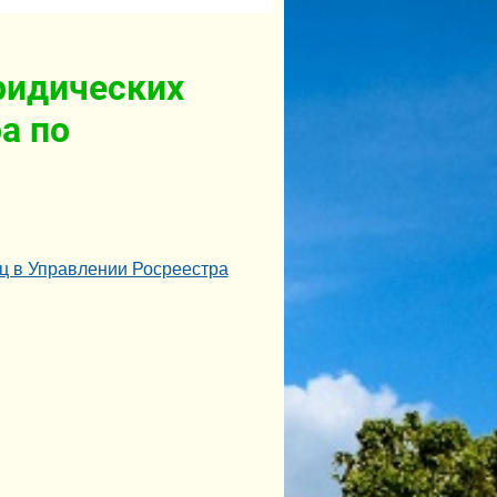
ридических
а по
ц в Управлении Росреестра