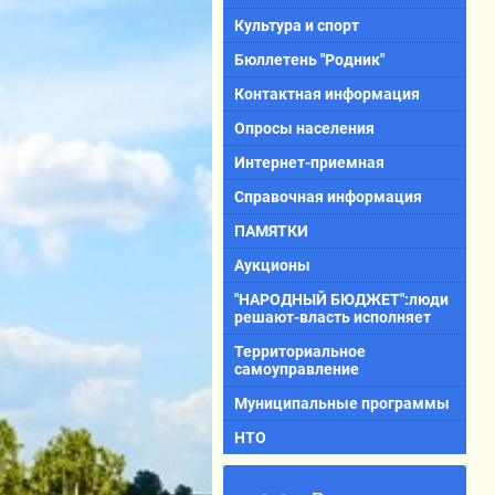
Культура и спорт
Бюллетень "Родник"
Контактная информация
Опросы населения
Интернет-приемная
Справочная информация
ПАМЯТКИ
Аукционы
"НАРОДНЫЙ БЮДЖЕТ":люди
решают-власть исполняет
Территориальное
самоуправление
Муниципальные программы
НТО