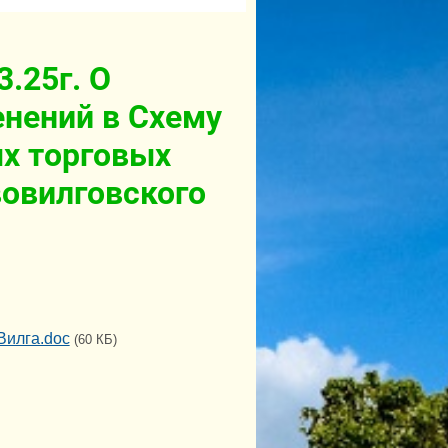
.25г. О
енений в Схему
х торговых
вовилговского
 Вилга.doc
(60 КБ)