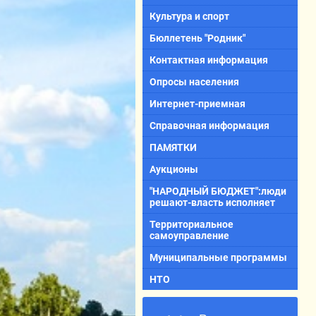
Культура и спорт
Бюллетень "Родник"
Контактная информация
Опросы населения
Интернет-приемная
Справочная информация
ПАМЯТКИ
Аукционы
"НАРОДНЫЙ БЮДЖЕТ":люди
решают-власть исполняет
Территориальное
самоуправление
Муниципальные программы
НТО