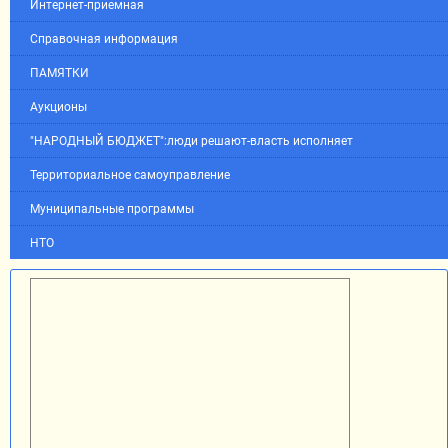
Интернет-приемная
Справочная информация
ПАМЯТКИ
Аукционы
"НАРОДНЫЙ БЮДЖЕТ":люди решают-власть исполняет
Территориальное самоуправление
Муниципальные программы
НТО