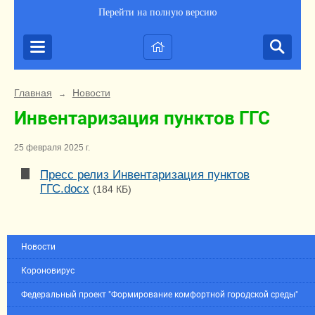
Перейти на полную версию
Главная
Новости
→
Инвентаризация пунктов ГГС
25 февраля 2025 г.
Пресс релиз Инвентаризация пунктов
ГГС.docx
(184 КБ)
Новости
Короновирус
Федеральный проект "Формирование комфортной городской среды"