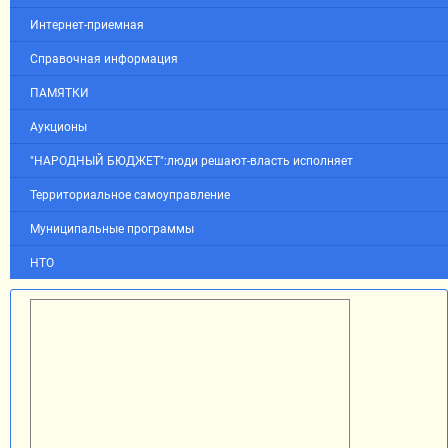
Интернет-приемная
Справочная информация
ПАМЯТКИ
Аукционы
"НАРОДНЫЙ БЮДЖЕТ":люди решают-власть исполняет
Территориальное самоуправление
Муниципальные программы
НТО