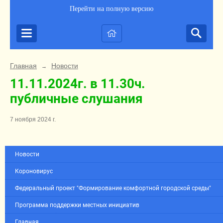
Перейти на полную версию
Главная
Новости
→
11.11.2024г. в 11.30ч.
публичные слушания
7 ноября 2024 г.
Новости
Короновирус
Федеральный проект "Формирование комфортной городской среды"
Программа поддержки местных инициатив
Главная