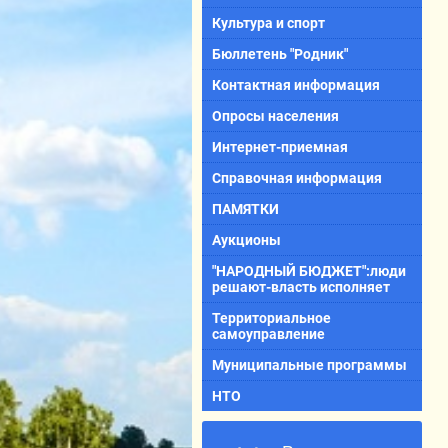
Культура и спорт
Бюллетень "Родник"
Контактная информация
Опросы населения
Интернет-приемная
Справочная информация
ПАМЯТКИ
Аукционы
"НАРОДНЫЙ БЮДЖЕТ":люди
решают-власть исполняет
Территориальное
самоуправление
Муниципальные программы
НТО