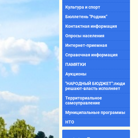
Культура и спорт
Бюллетень "Родник"
Контактная информация
Опросы населения
Интернет-приемная
Справочная информация
ПАМЯТКИ
Аукционы
"НАРОДНЫЙ БЮДЖЕТ":люди
решают-власть исполняет
Территориальное
самоуправление
Муниципальные программы
НТО