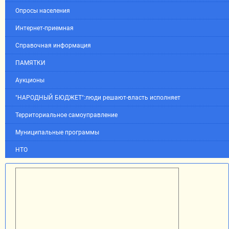
Опросы населения
Интернет-приемная
Справочная информация
ПАМЯТКИ
Аукционы
"НАРОДНЫЙ БЮДЖЕТ":люди решают-власть исполняет
Территориальное самоуправление
Муниципальные программы
НТО