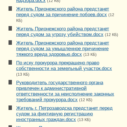
надзора.docx
(12 КБ)
Житель Прионежского района предстанет
перед судом за причинение побоев.docx
(12
КБ)
Житель Прионежского района предстанет
перед судом за угрозу убийством.docx
(12 КБ)
Житель Прионежского района предстанет
перед судом за умышленное причинение
тяжкого вреда здоровью.docx
(13 КБ)
По иску прокурора прекращено право
собственности на земельный участок.docx
(13 КБ)
Руководитель государственного органа
привлечен к административной
ответственности за неисполнение законных
требований прокурора.docx
(12 КБ)
Житель г. Петрозаводска предстанет перед
судом за фиктивную регистрацию
иностранных граждан.docx
(13 КБ)