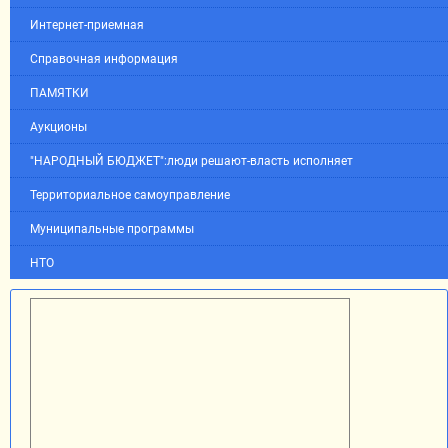
Интернет-приемная
Справочная информация
ПАМЯТКИ
Аукционы
"НАРОДНЫЙ БЮДЖЕТ":люди решают-власть исполняет
Территориальное самоуправление
Муниципальные программы
НТО